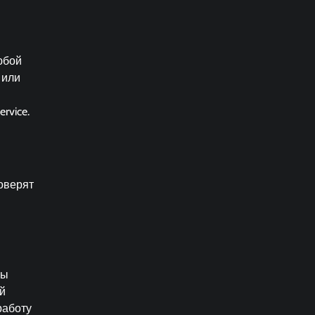
юбой
 или
rvice.
оверят
ны
й
работу