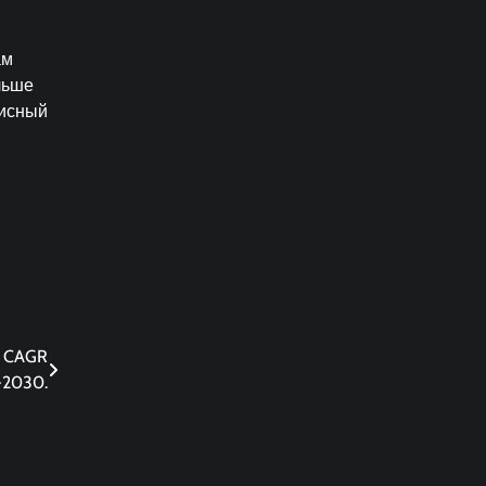
ам
льше
висный
% CAGR
-2030.