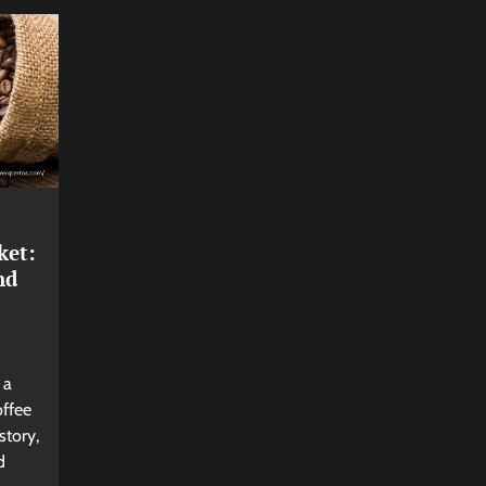
ket:
nd
 a
offee
story,
d