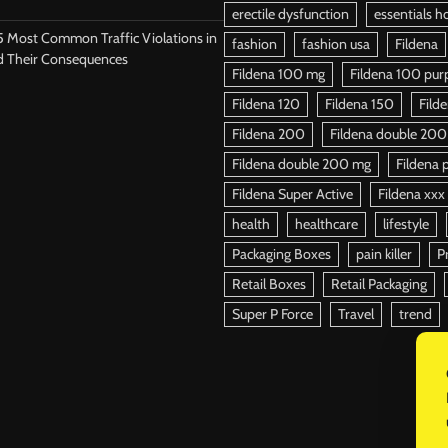
erectile dysfunction
essentials h
5 Most Common Traffic Violations in
fashion
fashion usa
Fildena
d Their Consequences
Fildena 100 mg
Fildena 100 purpl
Fildena 120
Fildena 150
Fild
Fildena 200
Fildena double 200
Fildena double 200 mg
Fildena p
Fildena Super Active
Fildena xxx
health
healthcare
lifestyle
Packaging Boxes
pain killer
P
Retail Boxes
Retail Packaging
Super P Force
Travel
trend