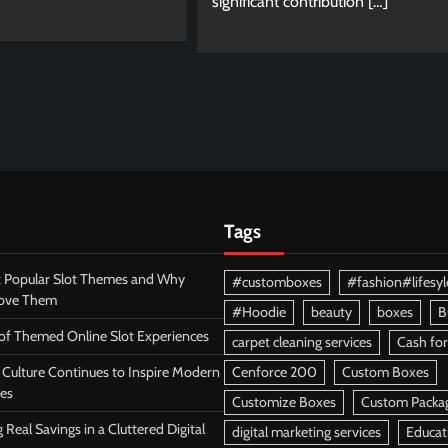
significant contribution […]
Tags
 Popular Slot Themes and Why
#customboxes
#fashion#lifesyl
Love Them
#Hoodie
beauty
boxes
B
 of Themed Online Slot Experiences
carpet cleaning services
Cash for
Culture Continues to Inspire Modern
Cenforce 200
Custom Boxes
es
Customize Boxes
Custom Packa
 Real Savings in a Cluttered Digital
digital marketing services
Educat