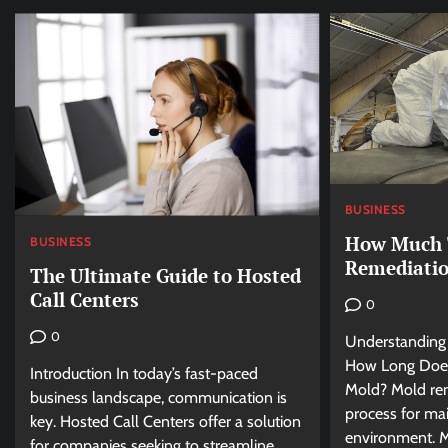
BUSINESS
How Much 
BUSINESS
Remediatio
The Ultimate Guide to Hosted
Call Centers
0
0
Understanding
How Long Does
Introduction In today’s fast-paced
Mold? Mold reme
business landscape, communication is
process for mai
key. Hosted Call Centers offer a solution
environment. M
for companies seeking to streamline