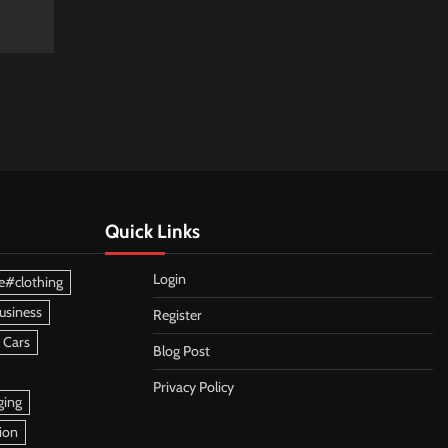
Quick Links
Login
e#clothing
usiness
Register
 Cars
Blog Post
Privacy Policy
ging
ion