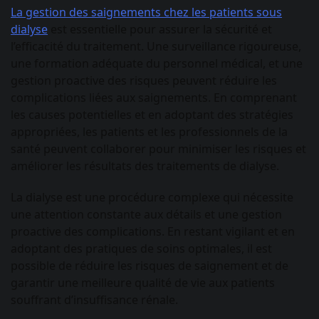
La gestion des saignements chez les patients sous
dialyse
est essentielle pour assurer la sécurité et
l’efficacité du traitement. Une surveillance rigoureuse,
une formation adéquate du personnel médical, et une
gestion proactive des risques peuvent réduire les
complications liées aux saignements. En comprenant
les causes potentielles et en adoptant des stratégies
appropriées, les patients et les professionnels de la
santé peuvent collaborer pour minimiser les risques et
améliorer les résultats des traitements de dialyse.
La dialyse est une procédure complexe qui nécessite
une attention constante aux détails et une gestion
proactive des complications. En restant vigilant et en
adoptant des pratiques de soins optimales, il est
possible de réduire les risques de saignement et de
garantir une meilleure qualité de vie aux patients
souffrant d’insuffisance rénale.