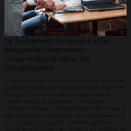
Le Traitement de Dialyse et les
Risques de Saignement :
Comprendre et Gérer les
Complications
La dialyse est une procédure vitale pour les personnes
souffrant d’insuffisance rénale, permettant de purifier
le sang et d’éliminer les déchets que les reins ne
peuvent plus filtrer. Cependant, comme toute
procédure médicale, la dialyse comporte des risques et
des complications potentielles, dont le saignement est
l’un des plus préoccupants. Cet article explore les
causes, les mécanismes, les risques et les stratégies de