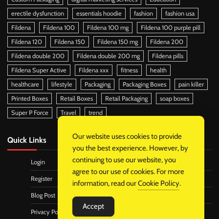
erectile dysfunction
essentials hoodie
fashion
fashion usa
Fildena
Fildena 100
Fildena 100 mg
Fildena 100 purple pill
Fildena 120
Fildena 150
Fildena 150 mg
Fildena 200
Fildena double 200
Fildena double 200 mg
Fildena pills
Fildena Super Active
Fildena xxx
fitness
health
healthcare
lifestyle
Packaging
Packaging Boxes
pain killer
Printed Boxes
Retail Boxes
Retail Packaging
soap boxes
Super P Force
Travel
trend
Our website uses cookies to provide
Quick Links
you the best experience. However, by
continuing to use our website, you
Login
agree to our use of cookies. For more
Register
information, read our
Cookie Policy
.
Blog Post
Accept
Privacy Policy