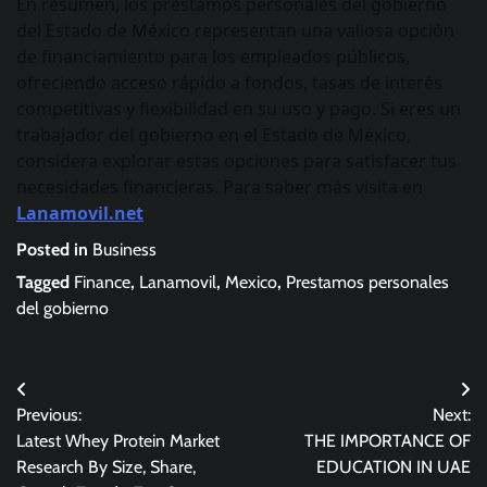
En resumen, los préstamos personales del gobierno
del Estado de México representan una valiosa opción
de financiamiento para los empleados públicos,
ofreciendo acceso rápido a fondos, tasas de interés
competitivas y flexibilidad en su uso y pago. Si eres un
trabajador del gobierno en el Estado de México,
considera explorar estas opciones para satisfacer tus
necesidades financieras. Para saber más visita en
Lanamovil.net
Posted in
Business
Tagged
Finance
,
Lanamovil
,
Mexico
,
Prestamos personales
del gobierno
Post
Previous:
Next:
navigation
Latest Whey Protein Market
THE IMPORTANCE OF
Research By Size, Share,
EDUCATION IN UAE