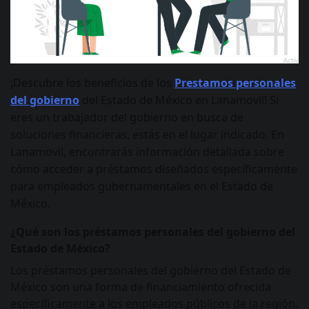
¡Descubre los beneficios de los
Prestamos personales
del gobierno
del Estado de México en Lanamovil! Si
eres un trabajador del gobierno en busca de
soluciones financieras, estás en el lugar indicado. En
Lanamovil, encontrarás información detallada sobre
cómo acceder a préstamos diseñados específicamente
para empleados gubernamentales en el Estado de
México.
¿Qué son los préstamos personales del gobierno del
Estado de México?
Los préstamos personales del gobierno del Estado de
México son una forma de financiamiento ofrecida
específicamente a los empleados públicos de la región.