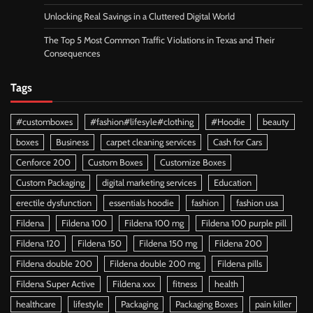
Unlocking Real Savings in a Cluttered Digital World
The Top 5 Most Common Traffic Violations in Texas and Their
Consequences
Tags
#customboxes
#fashion#lifesyle#clothing
#Hoodie
beauty
boxes
Business
carpet cleaning services
Cash for Cars
Cenforce 200
Custom Boxes
Customize Boxes
Custom Packaging
digital marketing services
Education
erectile dysfunction
essentials hoodie
fashion
fashion usa
Fildena
Fildena 100
Fildena 100 mg
Fildena 100 purple pill
Fildena 120
Fildena 150
Fildena 150 mg
Fildena 200
Fildena double 200
Fildena double 200 mg
Fildena pills
Fildena Super Active
Fildena xxx
fitness
health
healthcare
lifestyle
Packaging
Packaging Boxes
pain killer